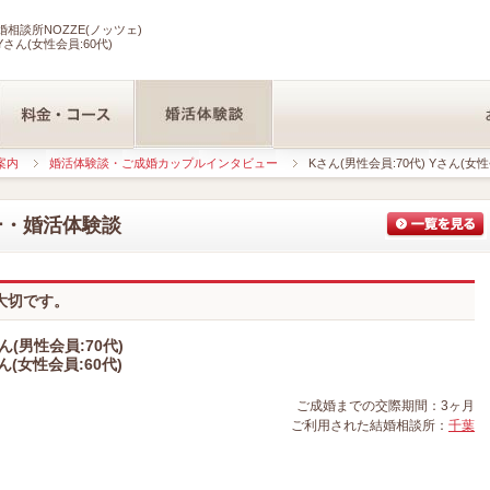
相談所NOZZE(ノッツェ)
Yさん(女性会員:60代)
案内
婚活体験談・ご成婚カップルインタビュー
Kさん(男性会員:70代) Yさん(女性
ー・婚活体験談
大切です。
ん(男性会員:70代)
ん(女性会員:60代)
ご成婚までの交際期間：3ヶ月
ご利用された結婚相談所：
千葉