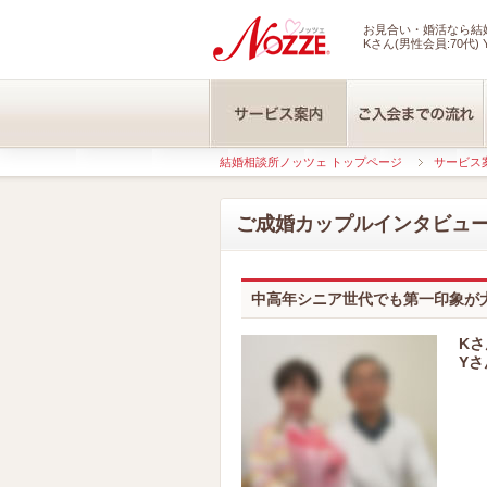
お見合い・婚活なら結婚
Kさん(男性会員:70代) 
結婚相談所ノッツェ トップページ
サービス
ご成婚カップルインタビュ
中高年シニア世代でも第一印象が
Kさ
Yさ