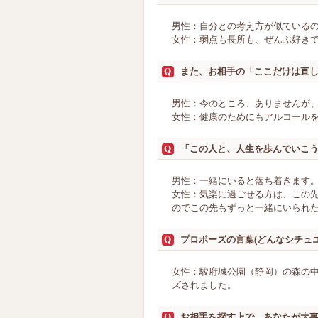
男性：自分との考え方が似ている
女性：弱点も長所も、ぜんぶ好き
また、お相手の「ここだけは直
男性：今のところ、ありませんが
女性：健康のためにもアルコール
「この人と、人生を歩んでいこ
男性：一緒にいると落ち着きます
女性：気楽に過ごせる方は、この
のでこの先もずっと一緒にいられ
プロポーズの言葉(どんなシチュ
女性：駿府城公園（静岡）の森の
ズされました。
お相手を探す上で、あなたが大