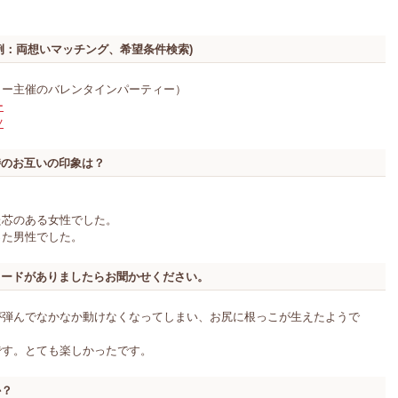
例：両想いマッチング、希望条件検索)
ラー主催のバレンタインパーティー）
ー
ツ
時のお互いの印象は？
た芯のある女性でした。
った男性でした。
ソードがありましたらお聞かせください。
が弾んでなかなか動けなくなってしまい、お尻に根っこが生えたようで
です。とても楽しかったです。
か？