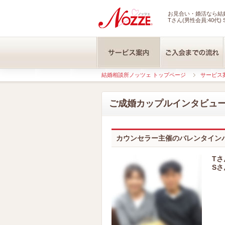
お見合い・婚活なら結婚
Tさん(男性会員:40代) 
結婚相談所ノッツェ トップページ
サービス
ご成婚カップルインタビュ
カウンセラー主催のバレンタイン
Tさ
Sさ