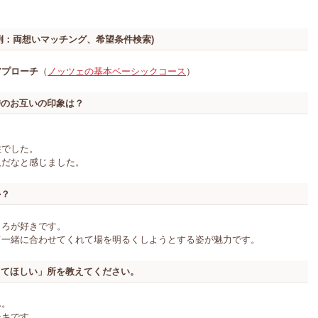
例：両想いマッチング、希望条件検索)
アプローチ
（
ノッツェの基本ベーシックコース
）
時のお互いの印象は？
性でした。
人だなと感じました。
か？
ころが好きです。
て一緒に合わせてくれて場を明るくしようとする姿が魅力です。
してほしい」所を教えてください。
ん。
テキです。