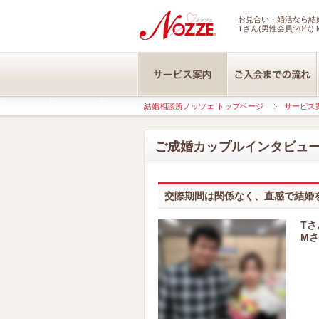
お見合い・婚活なら結婚
Tさん(男性会員:20代) 
結婚相談所ノッツェ トップページ
サービス
ご成婚カップルインタビュ
交際期間は関係なく、直感で結婚
Tさ
Mさ