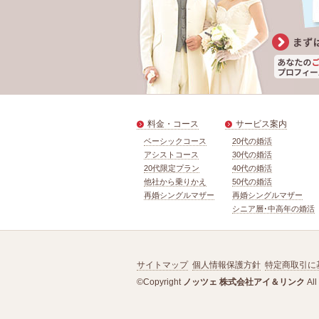
料金・コース
サービス案内
ベーシックコース
20代の婚活
アシストコース
30代の婚活
20代限定プラン
40代の婚活
他社から乗りかえ
50代の婚活
再婚シングルマザー
再婚シングルマザー
シニア層･中高年の婚活
サイトマップ
個人情報保護方針
特定商取引に
©Copyright
ノッツェ 株式会社アイ＆リンク
All