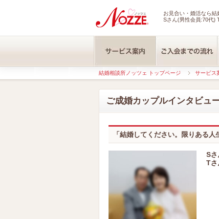
お見合い・婚活なら結婚
Sさん(男性会員:70代) 
結婚相談所ノッツェ トップページ
サービス
ご成婚カップルインタビュ
「結婚してください。限りある人
Sさ
Tさ