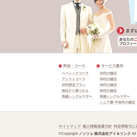
料金・コース
サービス案内
ベーシックコース
20代の婚活
アシストコース
30代の婚活
20代限定プラン
40代の婚活
他社から乗りかえ
50代の婚活
再婚シングルマザー
再婚シングルマザー
シニア層･中高年の婚活
サイトマップ
個人情報保護方針
特定商取引に
©Copyright
ノッツェ 株式会社アイ＆リンク
All