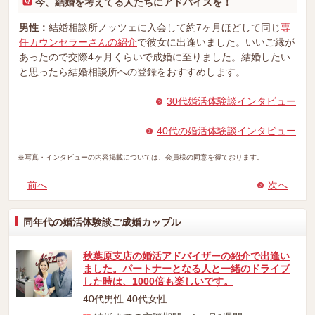
今、結婚を考えてる人たちにアドバイスを！
男性：
結婚相談所ノッツェに入会して約7ヶ月ほどして同じ
専
任カウンセラーさんの紹介
で彼女に出逢いました。いいご縁が
あったので交際4ヶ月くらいで成婚に至りました。結婚したい
と思ったら結婚相談所への登録をおすすめします。
30代婚活体験談インタビュー
40代の婚活体験談インタビュー
※写真・インタビューの内容掲載については、会員様の同意を得ております。
前へ
次へ
同年代の婚活体験談ご成婚カップル
秋葉原支店の婚活アドバイザーの紹介で出逢い
ました。パートナーとなる人と一緒のドライブ
した時は、1000倍も楽しいです。
40代男性 40代女性