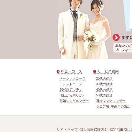
料金・コース
サービス案内
ベーシックコース
20代の婚活
アシストコース
30代の婚活
20代限定プラン
40代の婚活
他社から乗りかえ
50代の婚活
再婚シングルマザー
再婚シングルマザー
シニア層･中高年の婚活
サイトマップ
個人情報保護方針
特定商取引に