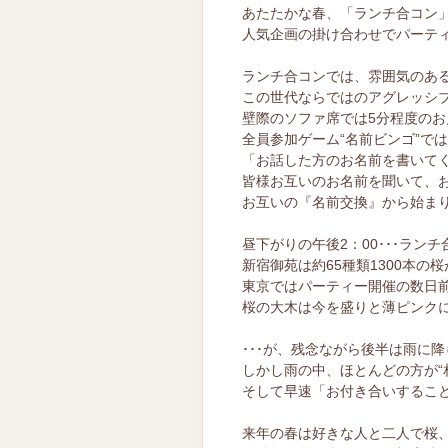
あたたかな春、「ランチ合コン
人気企画の掛け合わせでパーテ
ランチ合コンでは、雰囲気のあ
この世代ならではのアグレッシ
壁際のソファ席では5分程度の
全員参加ゲーム“名前ビンゴ”では
「お話した方のお名前を書いて
皆様お互いのお名前を聞いて、
お互いの『名前交換』から始ま
昼下がりの午後2：00･･･ラン
新宿御苑は約65種類1300本の
東京ではパーティー開催の数日
桜の大木は今を盛りと薄ピンク
･･･が、残念ながら後半は雨に
しかし雨の中、ほとんどの方が“
そして早速「お付き合いするこ
来年の春は好きな人と二人で桜