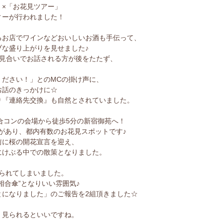
」×「お花見ツアー」
ィーが行われました！
るお店でワインなどおいしいお酒も手伝って、
ブな盛り上がりを見せました♪
お見合いでお話される方が後をたたず、
ください！」とのMCの掛け声に、
お話のきっかけに☆
り『連絡先交換』も自然とされていました。
チ合コンの会場から徒歩5分の新宿御苑へ！
桜があり、都内有数のお花見スポットです♪
前に桜の開花宣言を迎え、
にけぶる中での散策となりました。
降られてしまいました。
相合傘”となりいい雰囲気♪
とになりました」のご報告を2組頂きました☆
、見られるといいですね。