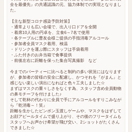
全を最優先』の共通認識の元、協力体制での実現となりまし
た。
【主な新型コロナ感染予防対策】
・通常よりも広い会場で、出入り口ドアを全開
・着席10人用の円卓を、立食6～7名で使用
・各テーブルに曹友会様ご提供の手指消毒アルコール
・参加者全員マスク着用、検温
・ドリンクを運ぶ際にスタッフは手袋着用
・ふた付きのお弁当箱で食事提供
・前後左右に距離を保った集合写真撮影 など
今までのパーティーに比べると制約の多い状況にはなります
が、参加者の皆様の安全に配慮し、かつそれを『がまん』と
感じない楽しい演出になればと色々工夫しました☆
まずはマスクの重々しさをなくす為、スタッフ含め全員動物
の鼻モチーフを付けました♪
そして乾杯の代わりに全員で手にアルコールをすりこみなが
ら『乾消毒～！笑』
距離を生かしたピンポン玉渡しゲームや、マスクをはずして
お顔アピールタイムで盛り上がり、その後のフリータイムも
スタッフへお声かけ希望が飛び交い、2ショットがたくさん
できました☆