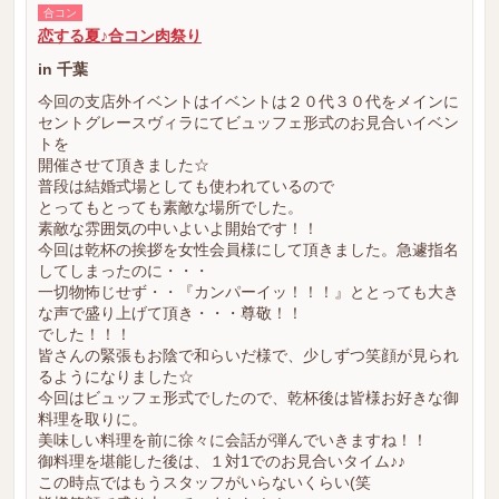
合コン
恋する夏♪合コン肉祭り
in 千葉
今回の支店外イベントはイベントは２０代３０代をメインに
セントグレースヴィラにてビュッフェ形式のお見合いイベン
トを
開催させて頂きました☆
普段は結婚式場としても使われているので
とってもとっても素敵な場所でした。
素敵な雰囲気の中いよいよ開始です！！
今回は乾杯の挨拶を女性会員様にして頂きました。急遽指名
してしまったのに・・・
一切物怖じせず・・『カンパーイッ！！！』ととっても大き
な声で盛り上げて頂き・・・尊敬！！
でした！！！
皆さんの緊張もお陰で和らいだ様で、少しずつ笑顔が見られ
るようになりました☆
今回はビュッフェ形式でしたので、乾杯後は皆様お好きな御
料理を取りに。
美味しい料理を前に徐々に会話が弾んでいきますね！！
御料理を堪能した後は、１対1でのお見合いタイム♪♪
この時点ではもうスタッフがいらないくらい(笑