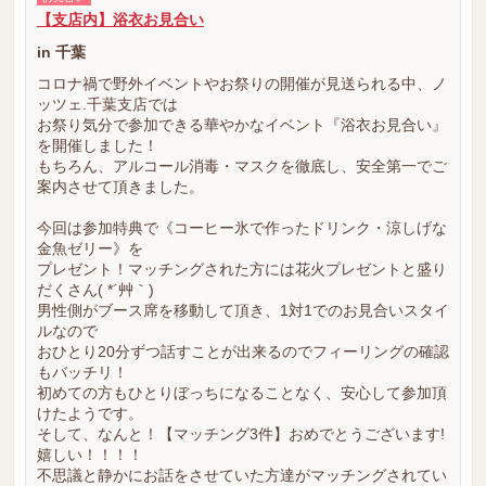
【支店内】浴衣お見合い
in 千葉
コロナ禍で野外イベントやお祭りの開催が見送られる中、ノ
ッツェ.千葉支店では
お祭り気分で参加できる華やかなイベント『浴衣お見合い』
を開催しました！
もちろん、アルコール消毒・マスクを徹底し、安全第一でご
案内させて頂きました。
今回は参加特典で《コーヒー氷で作ったドリンク・涼しげな
金魚ゼリー》を
プレゼント！マッチングされた方には花火プレゼントと盛り
だくさん( *´艸｀)
男性側がブース席を移動して頂き、1対1でのお見合いスタイ
ルなので
おひとり20分ずつ話すことが出来るのでフィーリングの確認
もバッチリ！
初めての方もひとりぼっちになることなく、安心して参加頂
けたようです。
そして、なんと！【マッチング3件】おめでとうございます!
嬉しい！！！！
不思議と静かにお話をさせていた方達がマッチングされてい