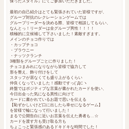
保ったスタイル』にてご参加いただきました。
最初の自己紹介はとても緊張されていた皆様ですが、
グループ対抗のレクレーションゲームでは
グループリーダーを決める際、皆様で相談してもらい、
なんとっ！リーダーは全グループ男性！！！！
積極的に立候補して下さいました！素敵すぎます。
メインのチョコ作りでは
・カップチョコ
・ブラウニー
・ナッツクランチ
3種類をグループごとに作りました！
チョコまみれになりながら皆様で協力して
形を整え、飾り付けをして
スタッフが居なくても盛り上がるくらい
仲良くなっていました！感動ですっ(´Д⊂ヽ
終盤ではポジティブな言葉が書かれたカードを使い、
今日出会った気になる異性に向けて
カードに書かれているお題で思いを伝える
【恥ずかしいけど口に出したら幸せになるゲーム】
を皆様で輪になって行いました！
まるで公開告白に近いお言葉を伝えた勇者も…☆
カードを渡す方も受け取る方も
ちょこっと緊張感のあるドキドキな時間でした！