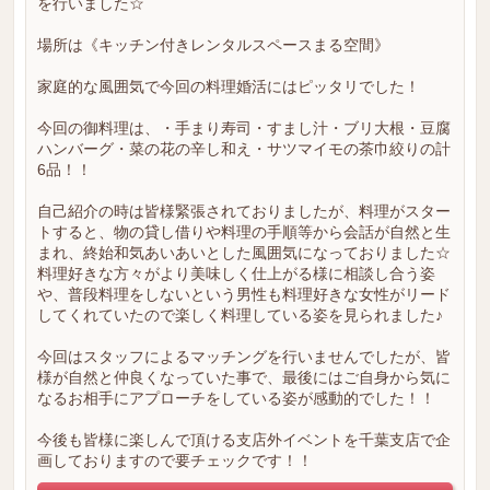
を行いました☆
場所は《キッチン付きレンタルスペースまる空間》
家庭的な風囲気で今回の料理婚活にはピッタリでした！
今回の御料理は、・手まり寿司・すまし汁・ブリ大根・豆腐
ハンバーグ・菜の花の辛し和え・サツマイモの茶巾絞りの計
6品！！
自己紹介の時は皆様緊張されておりましたが、料理がスター
トすると、物の貸し借りや料理の手順等から会話が自然と生
まれ、終始和気あいあいとした風囲気になっておりました☆
料理好きな方々がより美味しく仕上がる様に相談し合う姿
や、普段料理をしないという男性も料理好きな女性がリード
してくれていたので楽しく料理している姿を見られました♪
今回はスタッフによるマッチングを行いませんでしたが、皆
様が自然と仲良くなっていた事で、最後にはご自身から気に
なるお相手にアプローチをしている姿が感動的でした！！
今後も皆様に楽しんで頂ける支店外イベントを千葉支店で企
画しておりますので要チェックです！！