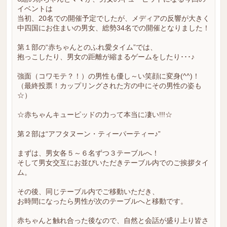
イベントは
当初、20名での開催予定でしたが、メディアの反響が大きく
中四国にお住まいの男女、総勢34名での開催となりました！
第１部の“赤ちゃんとのふれ愛タイム”では、
抱っこしたり、男女の距離が縮まるゲームをしたり･･･♪
強面（コワモテ？！）の男性も優し～い笑顔に変身(^^)！
（最終投票！カップリングされた方の中にその男性の姿も
☆）
☆赤ちゃんキューピッドの力って本当に凄い!!!☆
第２部は“アフタヌーン・ティーパーティー♪”
まずは、男女各５～６名ずつ３テーブルへ！
そして男女交互にお並びいただきテーブル内でのご挨拶タイ
ム。
その後、同じテーブル内でご移動いただき、
お時間になったら男性が次のテーブルへと移動です。
赤ちゃんと触れ合った後なので、自然と会話が盛り上り皆さ