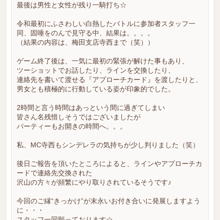
最後は男性と女性が残り一騎打ち☆
令和最初にふさわしい白熱したバトルに参加者スタッフ一
同、固唾をのんで見守る中、結果は。。。。
（結果の内容は、梅田支店寺西まで（笑））
ゲーム終了後は、一気に最初の緊張が解けた事もあり、
ツーショットでお話したり、ラインを交換したり、
連絡先を書いて渡せる『アプローチカード』を渡したりと、
男女とも積極的に行動している姿が印象的でした。
2時間と言う時間はあっという間に過ぎてしまい
皆さん名残惜しそうではございましたが
パーティーもお開きの時間へ。。。
私、MC寺西もシンデレラの気持ちが少し判りました（笑）
後日ご報告を頂いたところによると、ラインやアプローチカ
ードで連絡先交換された
沢山の方々が頻繁にやり取りされているそうです♪
今回のご縁“きっかけ”が末永いお付き合いに発展しますよう
に・・・
スタッフ一同願っております☆