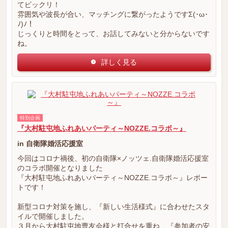
てビックリ！
雰囲気や波長が合い、マッチングに繋がったようですΣ(･ω･
ﾉ)ﾉ！
じっくりと時間をとって、お話してみないと分からないです
ね。
詳しく見る
特別企画
『大村駐屯地ふれあいパーティ～NOZZE.コラボ～』
in 自衛隊婚活応援室
今回はコロナ禍後、初の自衛隊×ノッツェ.自衛隊婚活応援室
のコラボ開催となりました
『大村駐屯地ふれあいパーティ～NOZZE.コラボ～』レポー
トです！
新型コロナ対策を施し、『新しい生活様式』に合わせたスタ
イルで開催しました。
３月から大村駐屯地曹友会様と打合せを重ね、『参加者の安