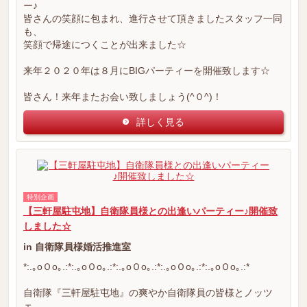
ー♪
皆さんの笑顔に包まれ、進行させて頂きましたスタッフ一同
も、
笑顔で帰途につくことが出来ました☆
来年２０２０年は８月にBIGパーティーを開催致します☆
皆さん！来年またお会い致しましょう(^０^)！
詳しく見る
特別企画
【三軒屋駐屯地】自衛隊員様との出逢いパーティー♪開催致
しました☆
in 自衛隊員様婚活推進室
*:.｡oＯo｡.:*:.｡oＯo｡.:*:.｡oＯo｡.:*:.｡oＯo｡.:*:.｡oＯo｡.:*
自衛隊『三軒屋駐屯地』の爽やか自衛隊員の皆様とノッツ
ェ.