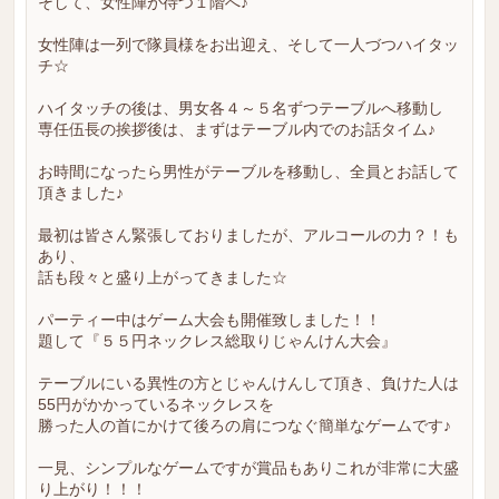
そして、女性陣が待つ１階へ♪
女性陣は一列で隊員様をお出迎え、そして一人づつハイタッ
チ☆
ハイタッチの後は、男女各４～５名ずつテーブルへ移動し
専任伍長の挨拶後は、まずはテーブル内でのお話タイム♪
お時間になったら男性がテーブルを移動し、全員とお話して
頂きました♪
最初は皆さん緊張しておりましたが、アルコールの力？！も
あり、
話も段々と盛り上がってきました☆
パーティー中はゲーム大会も開催致しました！！
題して『５５円ネックレス総取りじゃんけん大会』
テーブルにいる異性の方とじゃんけんして頂き、負けた人は
55円がかかっているネックレスを
勝った人の首にかけて後ろの肩につなぐ簡単なゲームです♪
一見、シンプルなゲームですが賞品もありこれが非常に大盛
り上がり！！！