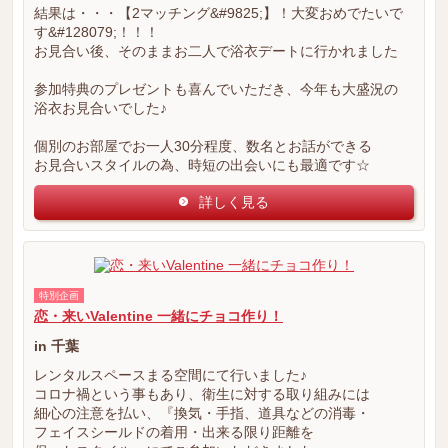
結果は・・・【2マッチング&#9825;】！大変おめでたいで
す&#128079;！！！
お見合い後、そのままお二人で浴衣デートに行かれました
参加特典のプレゼントも喜んでいただき、今年も大盛況の
浴衣お見合いでした♪
個別のお部屋でお一人30分程度、数名とお話ができる
お見合いスタイルの為、時短の出会いにも最適です☆
詳しく見る
特別企画
恋・来いValentine 一緒にチョコ作り！
in 千葉
レンタルスペースまる空間にて行いました♪
コロナ禍という事もあり、衛生に対する取り組みには
細心の注意を払い、『換気・手指、道具などの消毒・
フェイスシールドの着用・出来る限り距離を