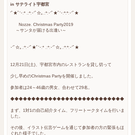
in サテライト宇都宮
'ﾟ★ﾟ'･:* .:*:･'ﾟ☆｡.:*:･'ﾟ★ﾟ'･:*:*:･'ﾟ★
Nozze. Christmas Party2019
～サンタが届ける出逢い～
･'ﾟ☆｡.:*:･'ﾟ★ﾟ'･:* .:*:･'ﾟ☆｡.:*:*:･'ﾟ★
12月21日(土)、宇都宮市内のレストランを貸し切って
少し早めのChristmas Partyを開催しました。
参加者は24～46歳の男女、合わせて29名。
◆◆◆◆◆◆◆◆◆◆◆◆◆◆◆◆◆◆◆◆◆◆◆◆◆◆◆
まず、1対1の自己紹介タイム、フリートークタイムを行いま
した。
その後、イラスト伝言ゲームを通じて参加者の方の緊張もほ
ぐれた様子でした。