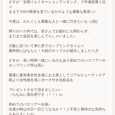
さすが「全国イルミネーションランキング」２年連続第１位
☆
まるで３Dの映画を見ているかのような素敵な夜景♪♪♪
今度は、わたくしも素敵な人と一緒に行きたいなっ(笑)
帰りのバス内では、皆さんでお疲れにも関わらず、
まだまだ会話を楽しんでらしゃいました♪
大阪に近づいて来た所でカップリングタイム☆
最終的にはなんと！６組のカップルが誕生しました☆彡
さすが、長い時間一緒にいるのもあり初めてのバスツアーの
カップリング率は高い
最後に参加者女性全員にお土産としてリアルビューティケア
様より女性様全員にポーチ付き化粧品を
プレゼントさせて頂きました♪♪♪
（ちなみに美白用です（＾＾）v）
初めてのバスツアー企画♪
出発の時は今日一日どうなるか？！と不安と期待のな気持ち
もありましたが