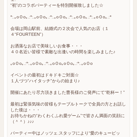
“初”のコラボパーティーを特別開催致しました☆
*:.｡oＯo｡.:*:.｡oＯo｡.:*:.｡oＯo｡.:*:.｡oＯo｡.:*:.｡oＯo｡.:*
会場は岡山駅前、結婚式の２次会で人気のお店（１
４“FOURTEEN”）
お洒落なお店で美味しいお食事・・・
４０名近い皆様で素敵な出逢いの時間を楽しみました♪
｡oＯo｡.:*:.｡oＯo｡.:*:.｡oＯo｡oＯo｡.:*:.｡oＯo
イベントの最初はドキドキご対面☆
１人づつ“ハイタッチ”からの始まり♪
開催にあたり尽力頂きました曹長様のご発声にて“乾杯ー！”
最初は緊張気味の皆様もテーブルトークで全員の方とお話し
した後は・・・
お待ちかねの“わくわくふれ愛ゲーム”で皆さん満面の笑顔に
（＾＾）♪♪♪
パーティー中はノッツェ.スタッフにより“愛のキューピッ