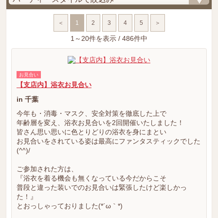
＜
1
2
3
4
5
＞
1～20件を表示 / 486件中
お見合い
【支店内】浴衣お見合い
in 千葉
今年も・消毒・マスク、安全対策を徹底した上で
年齢層を変え、浴衣お見合いを2回開催いたしました！
皆さん思い思いに色とりどりの浴衣を身にまとい
お見合いをされている姿は最高にファンタスティックでした
(^^)/
ご参加された方は、
『浴衣を着る機会も無くなっている今だからこそ
普段と違った装いでのお見合いは緊張したけど楽しかっ
た！』
とおっしゃっておりました(*´ω｀*)