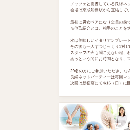
ノッツェと提携している良縁ネット様
会場は京成船橋駅から直結して
最初に男女ペアになり全員の前
※他己紹介とは、相手のことを
次は美味しいイタリアンプレート
その後も一人ずつじっくり1対1
スタッフの声も聞こえない程、
あっという間にお時間となり、
29名の方にご参加いただき、な
良縁ネットパーティーは毎回マ
次回は新宿店にて4/16（日）に