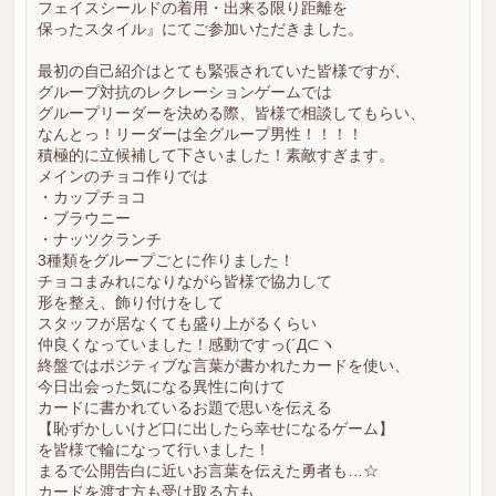
フェイスシールドの着用・出来る限り距離を
保ったスタイル』にてご参加いただきました。
最初の自己紹介はとても緊張されていた皆様ですが、
グループ対抗のレクレーションゲームでは
グループリーダーを決める際、皆様で相談してもらい、
なんとっ！リーダーは全グループ男性！！！！
積極的に立候補して下さいました！素敵すぎます。
メインのチョコ作りでは
・カップチョコ
・ブラウニー
・ナッツクランチ
3種類をグループごとに作りました！
チョコまみれになりながら皆様で協力して
形を整え、飾り付けをして
スタッフが居なくても盛り上がるくらい
仲良くなっていました！感動ですっ(´Д⊂ヽ
終盤ではポジティブな言葉が書かれたカードを使い、
今日出会った気になる異性に向けて
カードに書かれているお題で思いを伝える
【恥ずかしいけど口に出したら幸せになるゲーム】
を皆様で輪になって行いました！
まるで公開告白に近いお言葉を伝えた勇者も…☆
カードを渡す方も受け取る方も