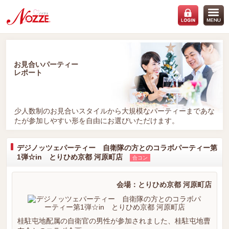
お見合いパーティー
レポート
少人数制のお見合いスタイルから大規模なパーティーまであな
たが参加しやすい形を自由にお選びいただけます。
デジノッツェパーティー 自衛隊の方とのコラボパーティー第
1弾☆in とりひめ京都 河原町店
合コン
会場：とりひめ京都 河原町店
桂駐屯地配属の自衛官の男性が参加されました、桂駐屯地曹