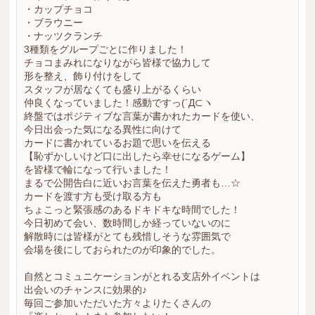
・カップチョコ
・ブラウニー
・ナッツクランチ
3種類をグループごとに作りました！
チョコまみれになりながら皆様で協力して
形を整え、飾り付けをして
スタッフが居なくても盛り上がるくらい
仲良くなっていました！感動ですっ(´Д⊂ヽ
終盤ではポジティブな言葉が書かれたカードを使い、
今日出会った気になる異性に向けて
カードに書かれているお題で思いを伝える
【恥ずかしいけど口に出したら幸せになるゲーム】
を皆様で輪になって行いました！
まるで公開告白に近いお言葉を伝えた勇者も…☆
カードを渡す方も受け取る方も
ちょこっと緊張感のあるドキドキな時間でした！
今日初めて会い、数時間しか経っていないのに
解散時には皆様がとても残惜しそうな雰囲気で
会場を後にしておられたのが印象的でした。
自然とコミュニケーションがとれる支店外イベントは
出会いのチャンスに効果的♪
毎回ご参加いただいた方々よりたくさんの