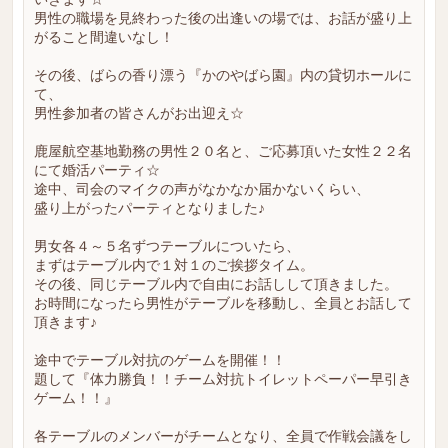
男性の職場を見終わった後の出逢いの場では、お話が盛り上
がること間違いなし！
その後、ばらの香り漂う『かのやばら園』内の貸切ホールに
て、
男性参加者の皆さんがお出迎え☆
鹿屋航空基地勤務の男性２０名と、ご応募頂いた女性２２名
にて婚活パーティ☆
途中、司会のマイクの声がなかなか届かないくらい、
盛り上がったパーティとなりました♪
男女各４～５名ずつテーブルについたら、
まずはテーブル内で１対１のご挨拶タイム。
その後、同じテーブル内で自由にお話しして頂きました。
お時間になったら男性がテーブルを移動し、全員とお話して
頂きます♪
途中でテーブル対抗のゲームを開催！！
題して『体力勝負！！チーム対抗トイレットペーパー早引き
ゲーム！！』
各テーブルのメンバーがチームとなり、全員で作戦会議をし