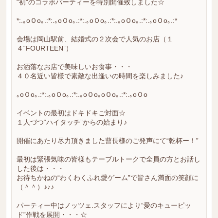
“初”のコラボパーティーを特別開催致しました☆
*:.｡oＯo｡.:*:.｡oＯo｡.:*:.｡oＯo｡.:*:.｡oＯo｡.:*:.｡oＯo｡.:*
会場は岡山駅前、結婚式の２次会で人気のお店（１
４“FOURTEEN”）
お洒落なお店で美味しいお食事・・・
４０名近い皆様で素敵な出逢いの時間を楽しみました♪
｡oＯo｡.:*:.｡oＯo｡.:*:.｡oＯo｡oＯo｡.:*:.｡oＯo
イベントの最初はドキドキご対面☆
１人づつ“ハイタッチ”からの始まり♪
開催にあたり尽力頂きました曹長様のご発声にて“乾杯ー！”
最初は緊張気味の皆様もテーブルトークで全員の方とお話し
した後は・・・
お待ちかねの“わくわくふれ愛ゲーム”で皆さん満面の笑顔に
（＾＾）♪♪♪
パーティー中はノッツェ.スタッフにより“愛のキューピッ
ド”作戦を展開・・・☆