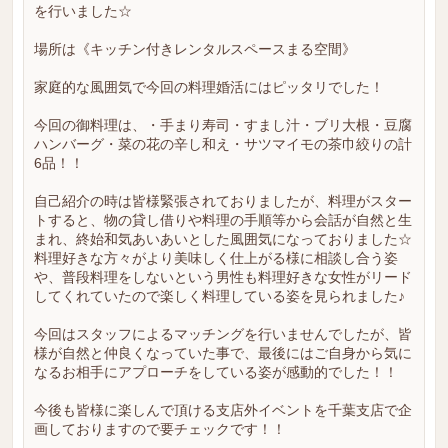
を行いました☆
場所は《キッチン付きレンタルスペースまる空間》
家庭的な風囲気で今回の料理婚活にはピッタリでした！
今回の御料理は、・手まり寿司・すまし汁・ブリ大根・豆腐
ハンバーグ・菜の花の辛し和え・サツマイモの茶巾絞りの計
6品！！
自己紹介の時は皆様緊張されておりましたが、料理がスター
トすると、物の貸し借りや料理の手順等から会話が自然と生
まれ、終始和気あいあいとした風囲気になっておりました☆
料理好きな方々がより美味しく仕上がる様に相談し合う姿
や、普段料理をしないという男性も料理好きな女性がリード
してくれていたので楽しく料理している姿を見られました♪
今回はスタッフによるマッチングを行いませんでしたが、皆
様が自然と仲良くなっていた事で、最後にはご自身から気に
なるお相手にアプローチをしている姿が感動的でした！！
今後も皆様に楽しんで頂ける支店外イベントを千葉支店で企
画しておりますので要チェックです！！