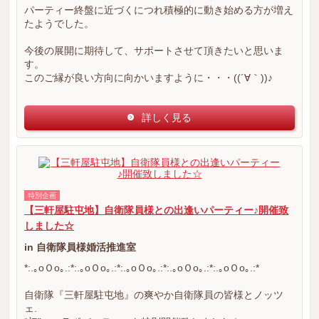
パーティー終盤に近づくにつれ積極的に動き始める方が増え
たようでした。
今後の展開に期待して、サポートさせて頂きたいと思いま
す。
このご縁が良い方向に向かいますように・・・((´∀｀))♪
詳しく見る
特別企画
【三軒屋駐屯地】自衛隊員様との出逢いパーティー♪開催致
しました☆
in 自衛隊員様婚活推進室
*:.｡oＯo｡.:*:.｡oＯo｡.:*:.｡oＯo｡.:*:.｡oＯo｡.:*:.｡oＯo｡.:*
自衛隊『三軒屋駐屯地』の爽やか自衛隊員の皆様とノッツ
ェ.