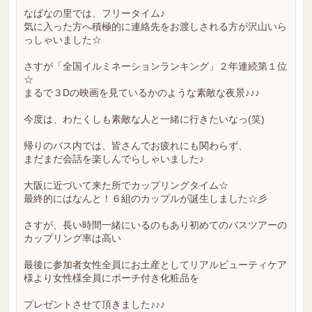
なばなの里では、フリータイム♪
気に入った方へ積極的に連絡先をお渡しされる方が沢山いら
っしゃいました☆
さすが「全国イルミネーションランキング」２年連続第１位
☆
まるで３Dの映画を見ているかのような素敵な夜景♪♪♪
今度は、わたくしも素敵な人と一緒に行きたいなっ(笑)
帰りのバス内では、皆さんでお疲れにも関わらず、
まだまだ会話を楽しんでらしゃいました♪
大阪に近づいて来た所でカップリングタイム☆
最終的にはなんと！６組のカップルが誕生しました☆彡
さすが、長い時間一緒にいるのもあり初めてのバスツアーの
カップリング率は高い
最後に参加者女性全員にお土産としてリアルビューティケア
様より女性様全員にポーチ付き化粧品を
プレゼントさせて頂きました♪♪♪