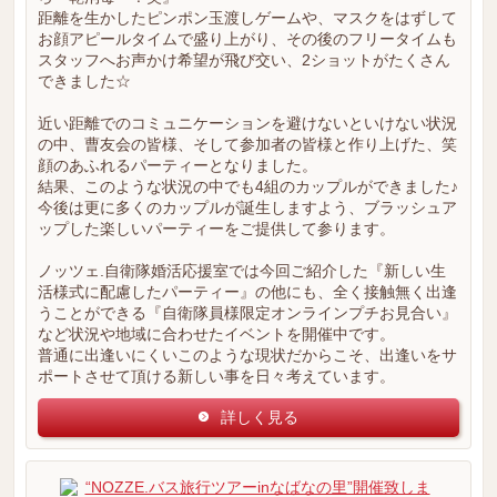
距離を生かしたピンポン玉渡しゲームや、マスクをはずして
お顔アピールタイムで盛り上がり、その後のフリータイムも
スタッフへお声かけ希望が飛び交い、2ショットがたくさん
できました☆
近い距離でのコミュニケーションを避けないといけない状況
の中、曹友会の皆様、そして参加者の皆様と作り上げた、笑
顔のあふれるパーティーとなりました。
結果、このような状況の中でも4組のカップルができました♪
今後は更に多くのカップルが誕生しますよう、ブラッシュア
ップした楽しいパーティーをご提供して参ります。
ノッツェ.自衛隊婚活応援室では今回ご紹介した『新しい生
活様式に配慮したパーティー』の他にも、全く接触無く出逢
うことができる『自衛隊員様限定オンラインプチお見合い』
など状況や地域に合わせたイベントを開催中です。
普通に出逢いにくいこのような現状だからこそ、出逢いをサ
ポートさせて頂ける新しい事を日々考えています。
詳しく見る