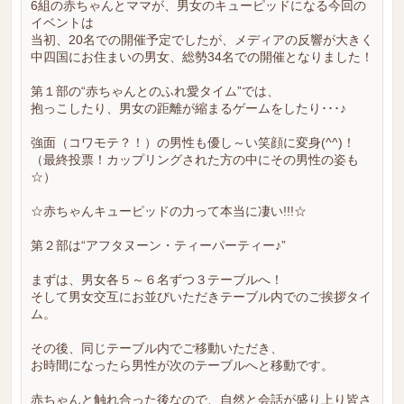
6組の赤ちゃんとママが、男女のキューピッドになる今回の
イベントは
当初、20名での開催予定でしたが、メディアの反響が大きく
中四国にお住まいの男女、総勢34名での開催となりました！
第１部の“赤ちゃんとのふれ愛タイム”では、
抱っこしたり、男女の距離が縮まるゲームをしたり･･･♪
強面（コワモテ？！）の男性も優し～い笑顔に変身(^^)！
（最終投票！カップリングされた方の中にその男性の姿も
☆）
☆赤ちゃんキューピッドの力って本当に凄い!!!☆
第２部は“アフタヌーン・ティーパーティー♪”
まずは、男女各５～６名ずつ３テーブルへ！
そして男女交互にお並びいただきテーブル内でのご挨拶タイ
ム。
その後、同じテーブル内でご移動いただき、
お時間になったら男性が次のテーブルへと移動です。
赤ちゃんと触れ合った後なので、自然と会話が盛り上り皆さ