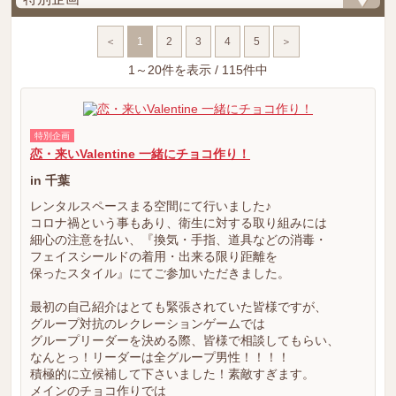
＜
1
2
3
4
5
＞
1～20件を表示 / 115件中
特別企画
恋・来いValentine 一緒にチョコ作り！
in 千葉
レンタルスペースまる空間にて行いました♪
コロナ禍という事もあり、衛生に対する取り組みには
細心の注意を払い、『換気・手指、道具などの消毒・
フェイスシールドの着用・出来る限り距離を
保ったスタイル』にてご参加いただきました。
最初の自己紹介はとても緊張されていた皆様ですが、
グループ対抗のレクレーションゲームでは
グループリーダーを決める際、皆様で相談してもらい、
なんとっ！リーダーは全グループ男性！！！！
積極的に立候補して下さいました！素敵すぎます。
メインのチョコ作りでは