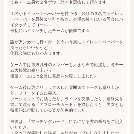
て各チーム男女２名ずつ、計４名選抜して頂きます。
１名がトイレットペーパーを持つ係、残りの３名でトイレッ
トペーパーを最後まで引き抜き、会場の後ろにいる司会にハ
イタッチしてゴール！
最初にハイタッチしたチームが優勝です☆
誰がアンカーに行くか、どういう風にトイレットペーパーを
持ったらいいかなど、
作戦会議にも熱が入ります。
ゲーム中は選抜以外のメンバーも大きな声で応援し、各チー
ム大接戦の盛り上がり！
優勝チームには全員に賞品をお渡ししました♪
ゲーム後は更にリラックスした雰囲気でトークも盛り上が
り、フリータイムに突入。
ツーショットでお話したり、ラインを交換したり、連絡先を
書いて渡せる『アプローチカード』を渡したりと、男女とも
積極的に行動している姿が印象的でした。
最後は、「マッチングカード」に気になる方の番号をご記入
いただき、
スタッフが集計した結果、４組がカップルになりました☆