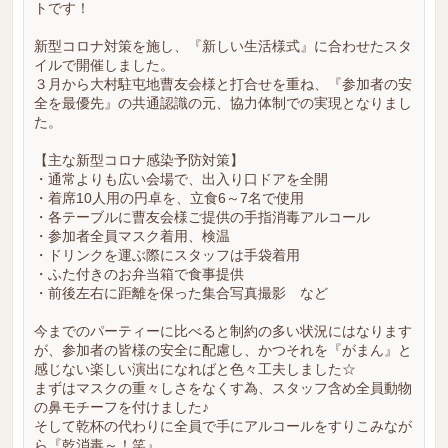
トです！
新型コロナ対策を施し、『新しい生活様式』に合わせたスタ
イルで開催しました。
３月から大村駐屯地曹友会様と打合せを重ね、『参加者の安
全を最優先』の共通認識の元、協力体制での実現となりまし
た。
【主な新型コロナ感染予防対策】
・通常よりも広い会場で、出入り口ドアを全開
・着席10人用の円卓を、立食6～7名で使用
・各テーブルに曹友会様ご提供の手指消毒アルコール
・参加者全員マスク着用、検温
・ドリンクを運ぶ際にスタッフは手袋着用
・ふた付きのお弁当箱で食事提供
・前後左右に距離を保った集合写真撮影 など
今までのパーティーに比べると制約の多い状況にはなります
が、参加者の皆様の安全に配慮し、かつそれを『がまん』と
感じない楽しい演出になればと色々工夫しました☆
まずはマスクの重々しさをなくす為、スタッフ含め全員動物
の鼻モチーフを付けました♪
そして乾杯の代わりに全員で手にアルコールをすりこみなが
ら『乾消毒～！笑』