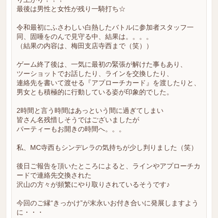
最後は男性と女性が残り一騎打ち☆
令和最初にふさわしい白熱したバトルに参加者スタッフ一
同、固唾をのんで見守る中、結果は。。。。
（結果の内容は、梅田支店寺西まで（笑））
ゲーム終了後は、一気に最初の緊張が解けた事もあり、
ツーショットでお話したり、ラインを交換したり、
連絡先を書いて渡せる『アプローチカード』を渡したりと、
男女とも積極的に行動している姿が印象的でした。
2時間と言う時間はあっという間に過ぎてしまい
皆さん名残惜しそうではございましたが
パーティーもお開きの時間へ。。。
私、MC寺西もシンデレラの気持ちが少し判りました（笑）
後日ご報告を頂いたところによると、ラインやアプローチカ
ードで連絡先交換された
沢山の方々が頻繁にやり取りされているそうです♪
今回のご縁“きっかけ”が末永いお付き合いに発展しますよう
に・・・