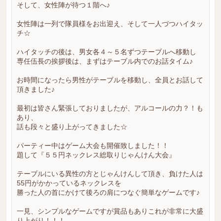
そして、女性陣が待つ１階へ♪
女性陣は一列で隊員様をお出迎え、そして一人づつハイタッ
チ☆
ハイタッチの後は、男女各４～５名ずつテーブルへ移動し
専任伍長の挨拶後は、まずはテーブル内でのお話タイム♪
お時間になったら男性がテーブルを移動し、全員とお話して
頂きました♪
最初は皆さん緊張しておりましたが、アルコールの力？！も
あり、
話も段々と盛り上がってきました☆
パーティー中はゲーム大会も開催致しました！！
題して『５５円ネックレス総取りじゃんけん大会』
テーブルにいる異性の方とじゃんけんして頂き、負けた人は
55円がかかっているネックレスを
勝った人の首にかけて後ろの肩につなぐ簡単なゲームです♪
一見、シンプルなゲームですが賞品もありこれが非常に大盛
り上がり！！！