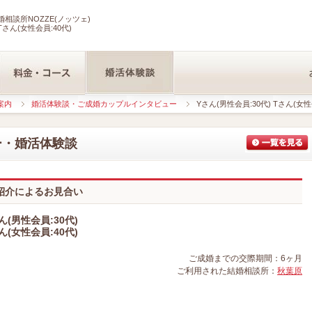
相談所NOZZE(ノッツェ)
Tさん(女性会員:40代)
案内
婚活体験談・ご成婚カップルインタビュー
Yさん(男性会員:30代) Tさん(女性
ー・婚活体験談
紹介によるお見合い
ん(男性会員:30代)
ん(女性会員:40代)
ご成婚までの交際期間：6ヶ月
ご利用された結婚相談所：
秋葉原