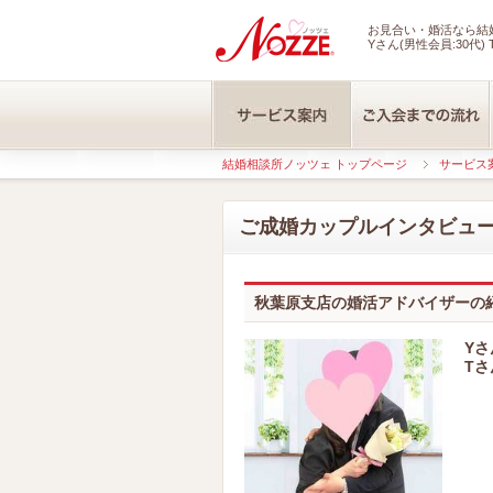
お見合い・婚活なら結婚
Yさん(男性会員:30代) 
結婚相談所ノッツェ トップページ
サービス
ご成婚カップルインタビュ
秋葉原支店の婚活アドバイザーの
Yさ
Tさ