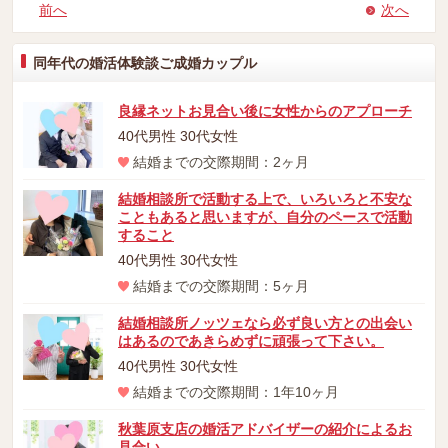
前へ
次へ
同年代の婚活体験談ご成婚カップル
良縁ネットお見合い後に女性からのアプローチ
40代男性 30代女性
結婚までの交際期間：2ヶ月
結婚相談所で活動する上で、いろいろと不安な
こともあると思いますが、自分のペースで活動
すること
40代男性 30代女性
結婚までの交際期間：5ヶ月
結婚相談所ノッツェなら必ず良い方との出会い
はあるのであきらめずに頑張って下さい。
40代男性 30代女性
結婚までの交際期間：1年10ヶ月
秋葉原支店の婚活アドバイザーの紹介によるお
見合い