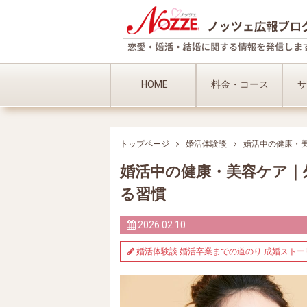
HOME
料金・コース
サ
トップページ
婚活体験談
婚活中の健康・
婚活中の健康・美容ケア｜
る習慣
2026.02.10
婚活体験談
婚活卒業までの道のり
成婚ストー