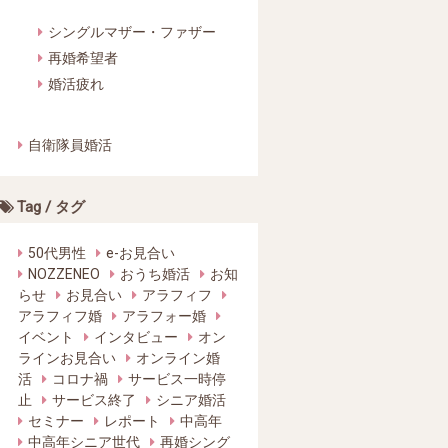
シングルマザー・ファザー
再婚希望者
婚活疲れ
自衛隊員婚活
Tag / タグ
50代男性
e-お見合い
NOZZENEO
おうち婚活
お知
らせ
お見合い
アラフィフ
アラフィフ婚
アラフォー婚
イベント
インタビュー
オン
ラインお見合い
オンライン婚
活
コロナ禍
サービス一時停
止
サービス終了
シニア婚活
セミナー
レポート
中高年
中高年シニア世代
再婚シング