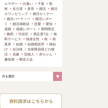
ルマザー
出逢い
千葉
取
材
名古屋
夜長
婚活
婚活
カウンセリング
婚活セミナー
婚活パーティー
婚活レポー
ト
婚活体験談
恋愛
愛知
成婚
成婚レポート
期間限定
梅雨
渋谷区
満足度1位
無
料サービス
独身女性
秋
秋
葉原
結婚
結婚相談所
縁結
び
自治体
自衛隊員様との婚
活
花嫁
芸能人
赤ちゃん
趣味婚
郵送入会