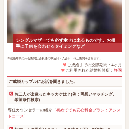
シングルマザーでも必ず幸せは来るものです。お相
手に子供を会わせるタイミングなど
※成婚年表の入会期間は会員様の申込日・入会日・休止期間を含みます。
ご成婚までの交際期間：4ヶ月
ご利用された結婚相談所：
静岡
ご成婚カップルにお話を聞きました。
お二人が出逢ったキッカケは？(例：両想いマッチング、
希望条件検索)
専任カウンセラーの紹介（
初めてでも安心料金プラン：アシス
トコース
）