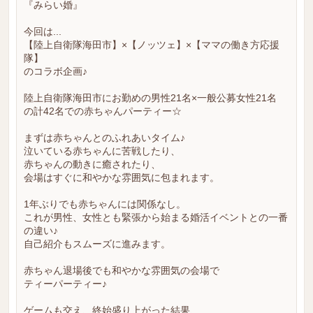
『みらい婚』
今回は...
【陸上自衛隊海田市】×【ノッツェ】×【ママの働き方応援
隊】
のコラボ企画♪
陸上自衛隊海田市にお勤めの男性21名×一般公募女性21名
の計42名での赤ちゃんパーティー☆
まずは赤ちゃんとのふれあいタイム♪
泣いている赤ちゃんに苦戦したり、
赤ちゃんの動きに癒されたり、
会場はすぐに和やかな雰囲気に包まれます。
1年ぶりでも赤ちゃんには関係なし。
これが男性、女性とも緊張から始まる婚活イベントとの一番
の違い♪
自己紹介もスムーズに進みます。
赤ちゃん退場後でも和やかな雰囲気の会場で
ティーパーティー♪
ゲームも交え、終始盛り上がった結果、