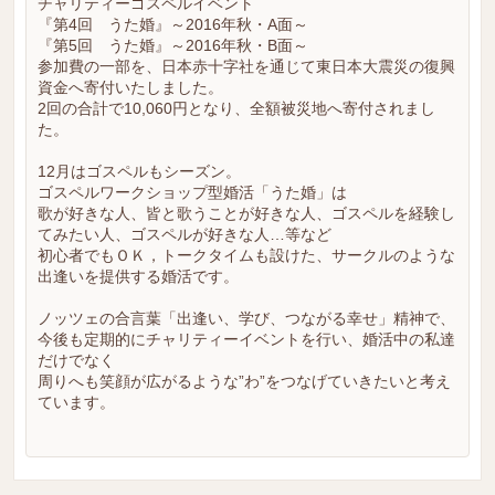
チャリティーゴスペルイベント
『第4回 うた婚』～2016年秋・A面～
『第5回 うた婚』～2016年秋・B面～
参加費の一部を、日本赤十字社を通じて東日本大震災の復興
資金へ寄付いたしました。
2回の合計で10,060円となり、全額被災地へ寄付されまし
た。
12月はゴスペルもシーズン。
ゴスペルワークショップ型婚活「うた婚」は
歌が好きな人、皆と歌うことが好きな人、ゴスペルを経験し
てみたい人、ゴスペルが好きな人…等など
初心者でもＯＫ，トークタイムも設けた、サークルのような
出逢いを提供する婚活です。
ノッツェの合言葉「出逢い、学び、つながる幸せ」精神で、
今後も定期的にチャリティーイベントを行い、婚活中の私達
だけでなく
周りへも笑顔が広がるような”わ”をつなげていきたいと考え
ています。