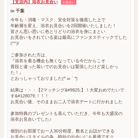
【支店内】浴衣お見合い
お見合い
in 千葉
今年も・消毒・マスク、安全対策を徹底した上で
年齢層を変え、浴衣お見合いを2回開催いたしました！
皆さん思い思いに色とりどりの浴衣を身にまとい
お見合いをされている姿は最高にファンタスティックでした
(^^)/
ご参加された方は、
『浴衣を着る機会も無くなっている今だからこそ
普段と違った装いでのお見合いは緊張したけど楽しかっ
た！』
とおっしゃっておりました(*´ω｀*)
結果は・・・【2マッチング&#9825;】！大変おめでたいで
す&#128079;！！！
お見合い後、そのままお二人で浴衣デートに行かれました
参加特典のプレゼントも喜んでいただき、今年も大盛況の
浴衣お見合いでした♪
個別のお部屋でお一人30分程度、数名とお話ができる
お見合いスタイルの為、時短の出会いにも最適です☆