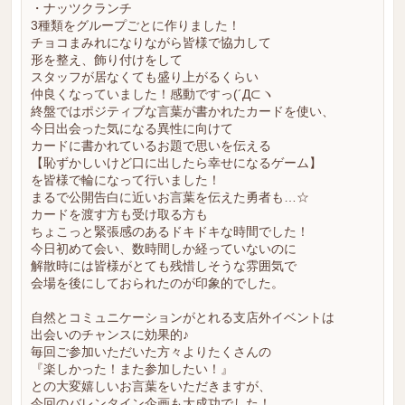
・ナッツクランチ
3種類をグループごとに作りました！
チョコまみれになりながら皆様で協力して
形を整え、飾り付けをして
スタッフが居なくても盛り上がるくらい
仲良くなっていました！感動ですっ(´Д⊂ヽ
終盤ではポジティブな言葉が書かれたカードを使い、
今日出会った気になる異性に向けて
カードに書かれているお題で思いを伝える
【恥ずかしいけど口に出したら幸せになるゲーム】
を皆様で輪になって行いました！
まるで公開告白に近いお言葉を伝えた勇者も…☆
カードを渡す方も受け取る方も
ちょこっと緊張感のあるドキドキな時間でした！
今日初めて会い、数時間しか経っていないのに
解散時には皆様がとても残惜しそうな雰囲気で
会場を後にしておられたのが印象的でした。
自然とコミュニケーションがとれる支店外イベントは
出会いのチャンスに効果的♪
毎回ご参加いただいた方々よりたくさんの
『楽しかった！また参加したい！』
との大変嬉しいお言葉をいただきますが、
今回のバレンタイン企画も大成功でした！