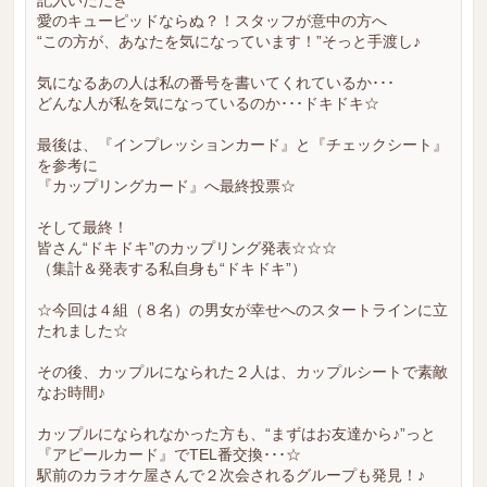
記入いただき
愛のキューピッドならぬ？！スタッフが意中の方へ
“この方が、あなたを気になっています！”そっと手渡し♪
気になるあの人は私の番号を書いてくれているか･･･
どんな人が私を気になっているのか･･･ドキドキ☆
最後は、『インプレッションカード』と『チェックシート』
を参考に
『カップリングカード』へ最終投票☆
そして最終！
皆さん“ドキドキ”のカップリング発表☆☆☆
（集計＆発表する私自身も“ドキドキ”）
☆今回は４組（８名）の男女が幸せへのスタートラインに立
たれました☆
その後、カップルになられた２人は、カップルシートで素敵
なお時間♪
カップルになられなかった方も、“まずはお友達から♪”っと
『アピールカード』でTEL番交換･･･☆
駅前のカラオケ屋さんで２次会されるグループも発見！♪