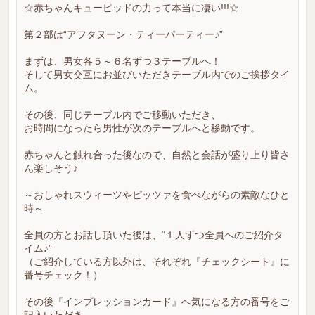
☆赤ちゃんキューピッドの力って本当に凄い!!!☆
第２部は“アフタヌーン・ティーパーティー♪”
まずは、男女各５～６名ずつ３テーブルへ！
そして男女交互にお並びいただきテーブル内でのご挨拶タイ
ム。
その後、同じテーブル内でご移動いただき、
お時間になったら男性が次のテーブルへと移動です。
赤ちゃんと触れ合った後なので、自然と会話が盛り上り皆さ
ん楽しそう♪
～おしゃれスウィーツやピッツァを食べながらの素敵なひと
時～
全員の方とお話し頂いた後は、“１人ずつ全員へのご紹介タ
イム♪”
（ご紹介している方以外は、それぞれ『チェックシート』に
番号チェック！）
その後『インプレッションカード』へ気になる方の番号をご