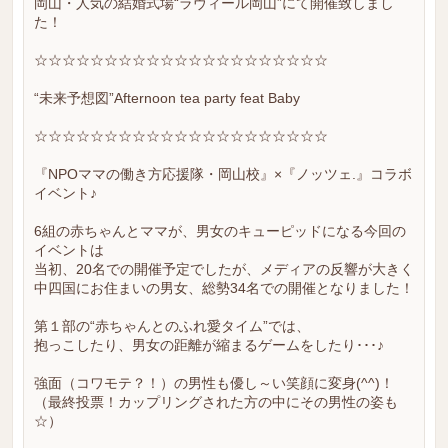
岡山・人気の結婚式場“ラヴィール岡山”にて開催致しまし
た！
☆☆☆☆☆☆☆☆☆☆☆☆☆☆☆☆☆☆☆☆☆
“未来予想図”Afternoon tea party feat Baby
☆☆☆☆☆☆☆☆☆☆☆☆☆☆☆☆☆☆☆☆☆
『NPOママの働き方応援隊・岡山校』×『ノッツェ.』コラボ
イベント♪
6組の赤ちゃんとママが、男女のキューピッドになる今回の
イベントは
当初、20名での開催予定でしたが、メディアの反響が大きく
中四国にお住まいの男女、総勢34名での開催となりました！
第１部の“赤ちゃんとのふれ愛タイム”では、
抱っこしたり、男女の距離が縮まるゲームをしたり･･･♪
強面（コワモテ？！）の男性も優し～い笑顔に変身(^^)！
（最終投票！カップリングされた方の中にその男性の姿も
☆）