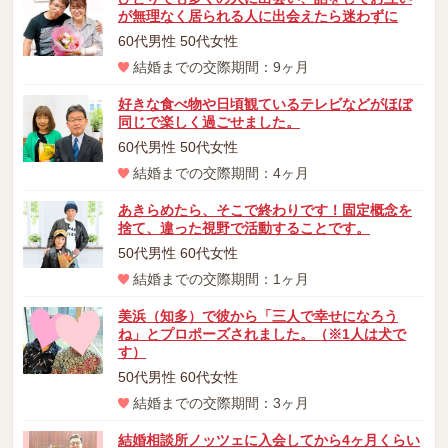
が無理なく居られる人に出会えたら迷わずに
60代男性 50代女性
結婚までの交際期間：9ヶ月
好きな食べ物や日頃観ているテレビなどがほぼ
同じで楽しく過ごせました。
60代男性 50代女性
結婚までの交際期間：4ヶ月
あきらめたら、そこで終わりです！固定概念を
捨て、違った視野で活動することです。
50代男性 60代女性
結婚までの交際期間：1ヶ月
美浜（知多）で彼から「三人で幸せになろう
ね」とプロポーズされました。（※1人は犬で
す）
50代男性 60代女性
結婚までの交際期間：3ヶ月
結婚相談所ノッツェに入会してから4ヶ月くらい