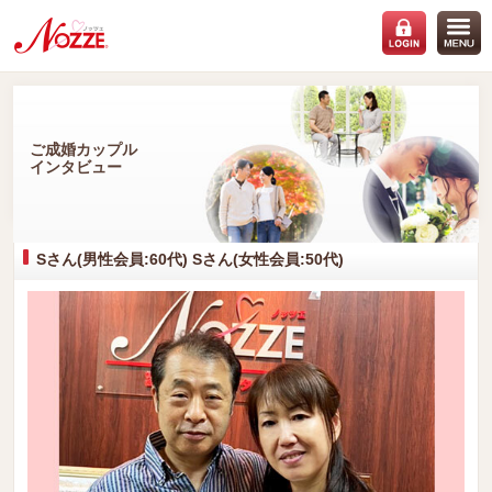
ご成婚カップル
インタビュー
Sさん(男性会員:60代) Sさん(女性会員:50代)