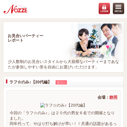
お見合いパーティー
レポート
少人数制のお見合いスタイルから大規模なパーティーまであな
たが参加しやすい形を自由にお選びいただけます。
ラフ☆のみ♪【20代編】
合コン
会場：
静岡
今回の「ラフ☆のみ♪」は２０代の男女６名での開催となり
ました。
同年代って、やはり打ち解けが早い！！共通の話題があるっ