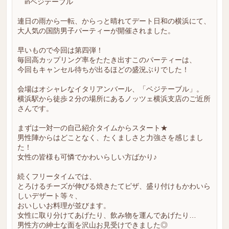
inベジテーブル
連日の雨から一転、からっと晴れてデート日和の横浜にて、
大人気の国防男子パーティーが開催されました。
早いもので今回は第四弾！
毎回高カップリング率をたたき出すこのパーティーは、
今回もキャンセル待ちが出るほどの盛況ぶりでした！
会場はオシャレなイタリアンバール、「ベジテーブル」。
横浜駅から徒歩２分の場所にあるノッツェ横浜支店のご近所
さんです。
まずは一対一の自己紹介タイムからスタート★
男性陣からはどことなく、たくましさと力強さを感じまし
た！
女性の皆様も可憐でかわいらしい方ばかり♪
続くフリータイムでは、
とろけるチーズが伸びる焼きたてピザ、盛り付けもかわいら
しいデザート等々、
おいしいお料理が並びます。
女性に取り分けてあげたり、飲み物を運んであげたり…
男性方の紳士な面を沢山お見受けできました◎