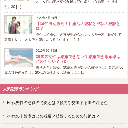
と、女性の平均初婚年齢は29.4歳という結果になりまし
た。30 […]
2020年8月29日
【30代男女必見！】婚活の現状と成功の秘訣と
は？
昨今は多様な生き方が認められつつある一方、結婚して
家庭を持つことを強く望む人も多くいます。 […]
2019年10月3日
30歳の女性は結婚できない？結婚できる確率は
どのくらい？（2）
焦り過ぎも禁物、30歳女性が結婚の確率を上げる方法 30
歳の独身の女性は、20代の女性よりも結婚しにく […]
人気記事ランキング
50代男性の恋愛の特徴とは？傾向や交際する際の注意点
40代の未婚率はどの程度？結婚するための対策は？