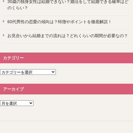
30歳の独身女性は結婚できない？婚活をして結婚できる確率はど
のくらい？
60代男性の恋愛の傾向は？特徴やポイントを徹底解説！
お見合いから結婚までの流れは？どれくらいの期間が必要なの？
カテゴリー
カ
テ
ゴ
リ
アーカイブ
ー
ア
ー
カ
イ
ブ