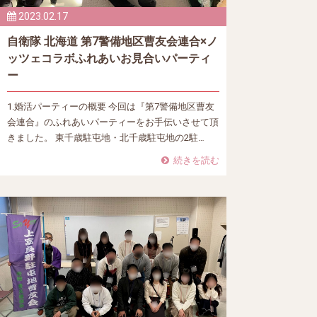
2023.02.17
自衛隊 北海道 第7警備地区曹友会連合×ノ
ッツェコラボふれあいお見合いパーティ
ー
1.婚活パーティーの概要 今回は『第7警備地区曹友
会連合』のふれあいパーティーをお手伝いさせて頂
きました。 東千歳駐屯地・北千歳駐屯地の2駐…
続きを読む