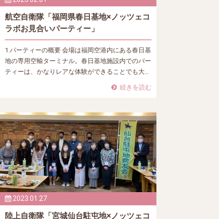
航空自衛隊「福岡県春日基地×ノッツェコ
ラボお見合いパーティー」
1.パーティーの概要 会場は福岡空港内にある春日基
地の専用空輸ターミナル。春日基地施設内でのパー
ティーは、かなりレアな体験ができることでも大…
続きを読む
2023.01.27
陸上自衛隊「宮城仙台駐屯地×ノッツェコ