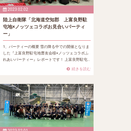
2023.02.02
陸上自衛隊「北海道空知郡 上富良野駐
屯地×ノッツェコラボお見合いパーティ
ー」
1、パーティーの概要 雪の降る中での開催となりま
した『上富良野駐屯地曹友会様×ノッツェコラボふ
れあいパーティー』レポートです！ 上富良野駐屯…
続きを読む
2023.02.01