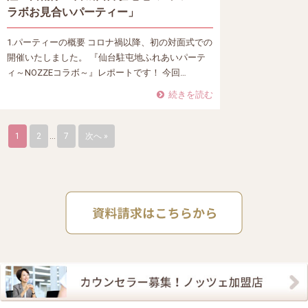
ラボお見合いパーティー」
1.パーティーの概要 コロナ禍以降、初の対面式での
開催いたしました。 『仙台駐屯地ふれあいパーテ
ィ～NOZZEコラボ～』レポートです！ 今回…
続きを読む
1
2
…
7
次へ »